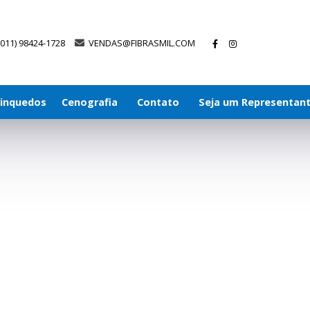
(011) 98424-1728
VENDAS@FIBRASMIL.COM
rinquedos
Cenografia
Contato
Seja um Representan